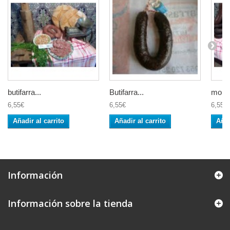
butifarra...
Butifarra...
morcil
6,55€
6,55€
6,55€
Añadir al carrito
Añadir al carrito
Añad
Información
Información sobre la tienda