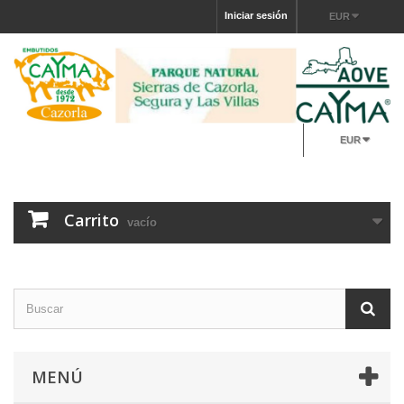
Iniciar sesión
EUR
EUR
Carrito
vacío
MENÚ