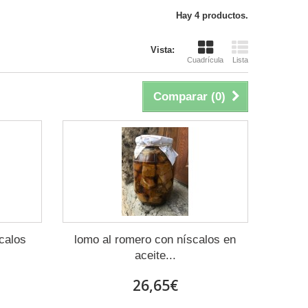
Hay 4 productos.
Vista:
Cuadrícula
Lista
Comparar (
0
)
calos
lomo al romero con níscalos en
aceite...
26,65€