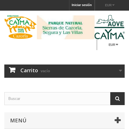
Iniciar sesión
EUR
EUR
Carrito
vacío
MENÚ