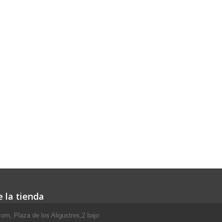
 la tienda
om, Plaza de los Aligustres,2 bajo