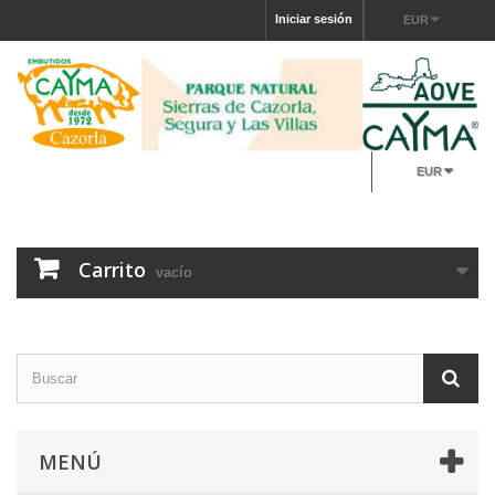
Iniciar sesión
EUR
EUR
Carrito
vacío
MENÚ