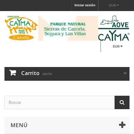
Iniciar sesión
EUR
EUR
Carrito
vacío
MENÚ