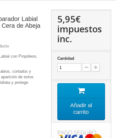
5,95€
parador Labial
 Cera de Abeja
impuestos
inc.
ducto
Labial con Propóleos,
Cantidad
abios, cortados y
 aparición de estos
idrata y protege.
Añadir al
carrito
PAGO SEGURO