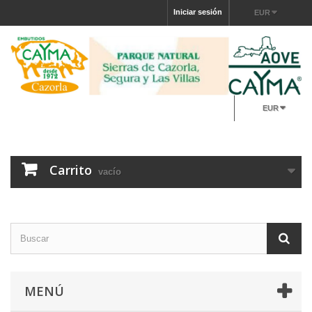
Iniciar sesión
EUR
EUR
Carrito
vacío
MENÚ